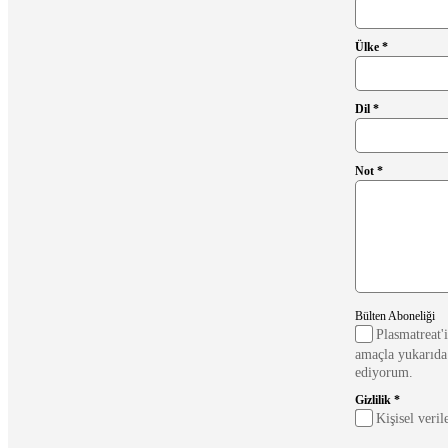
Ülke *
Dil *
Not *
Bülten Aboneliği
Plasmatreat'i
amaçla yukarıda 
ediyorum.
Gizlilik *
Kişisel veril