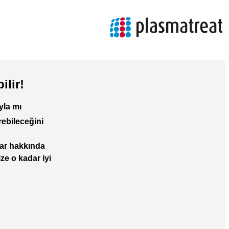
lir!
yla mı
rebileceğini
lar hakkında
ze o kadar iyi