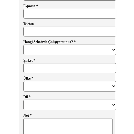
E-posta *
Telefon
Hangi Sektörde Çalışıyorsunuz? *
Şirket *
Ülke *
Dil *
Not *